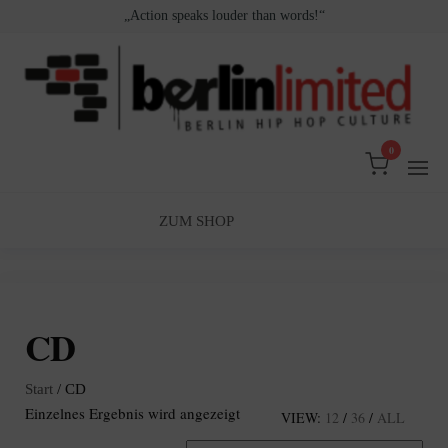
Zum
„Action speaks louder than words!“
Inhalt
springen
0
Berlin
Berlin
Hip
Limited
Hop
Culture
ZUM SHOP
CD
Start
/ CD
Einzelnes Ergebnis wird angezeigt
VIEW:
12
/
36
/
ALL