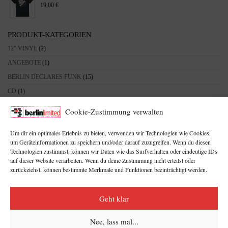
19,00
€
PRODUKT-KATEGORIEN
12" VINYL
(2)
ANGEBOTE
(1)
BERLIN DECLARES FUNK
(15)
CD
(1)
DEF BEAT RECORDS
(12)
Cookie-Zustimmung verwalten
HOODIE'S
(5)
Um dir ein optimales Erlebnis zu bieten, verwenden wir Technologien wie Cookies,
MERCH
(18)
um Geräteinformationen zu speichern und/oder darauf zuzugreifen. Wenn du diesen
DEF BEAT RADIO
(5)
Technologien zustimmst, können wir Daten wie das Surfverhalten oder eindeutige IDs
auf dieser Website verarbeiten. Wenn du deine Zustimmung nicht erteilst oder
PRINTMEDIEN
(7)
zurückziehst, können bestimmte Merkmale und Funktionen beeinträchtigt werden.
SWEAT'S
(1)
TAPE
(1)
Geht klar
TEE'S
(7)
Nee, lass mal...