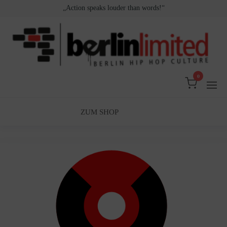
Zum
„Action speaks louder than words!“
Inhalt
springen
0
Berlin
Berlin
Hip
Limited
Hop
Culture
ZUM SHOP