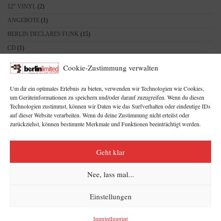
12" VINYL
(2)
ANGEBOTE
(1)
BERLIN DECLARES FUNK
(15)
CD
(1)
DEF BEAT RECORDS
(12)
Cookie-Zustimmung verwalten
HOODIE'S
(5)
Um dir ein optimales Erlebnis zu bieten, verwenden wir Technologien wie Cookies,
MERCH
(18)
um Geräteinformationen zu speichern und/oder darauf zuzugreifen. Wenn du diesen
DEF BEAT RADIO
(5)
Technologien zustimmst, können wir Daten wie das Surfverhalten oder eindeutige IDs
auf dieser Website verarbeiten. Wenn du deine Zustimmung nicht erteilst oder
PRINTMEDIEN
(7)
zurückziehst, können bestimmte Merkmale und Funktionen beeinträchtigt werden.
SWEAT'S
(1)
TAPE
(1)
Geht klar
TEE'S
(7)
Nee, lass mal...
Alle Preise inkl. der gesetzlichen MwSt.
Einstellungen
Berlin Limited © 2026
Imprint
Imprint