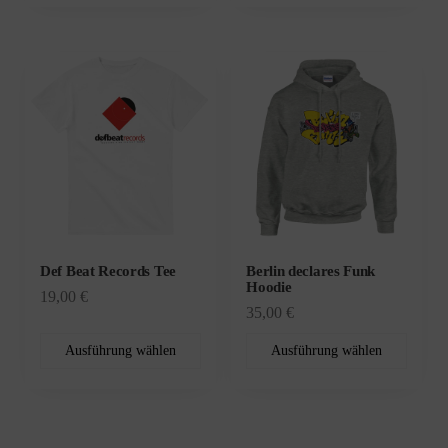
Dieses
Dieses
Produkt
Produkt
weist
weist
mehrere
mehrere
Varianten
Varianten
auf.
auf.
Die
Die
Optionen
Optionen
können
können
Def Beat Records Tee
Berlin declares Funk
auf
auf
Hoodie
19,00
€
der
der
35,00
€
Produktseite
Produktseite
gewählt
gewählt
Ausführung wählen
Ausführung wählen
werden
werden