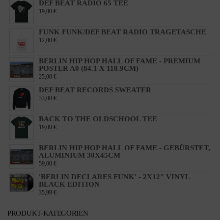
DEF BEAT RADIO 65 TEE
19,00
€
FUNK FUNK/DEF BEAT RADIO TRAGETASCHE
12,00
€
BERLIN HIP HOP HALL OF FAME - PREMIUM
POSTER A0 (84.1 X 118.9CM)
25,00
€
DEF BEAT RECORDS SWEATER
33,00
€
BACK TO THE OLDSCHOOL TEE
19,00
€
BERLIN HIP HOP HALL OF FAME - GEBÜRSTET,
ALUMINIUM 30X45CM
59,00
€
'BERLIN DECLARES FUNK' - 2X12" VINYL
BLACK EDITION
35,99
€
PRODUKT-KATEGORIEN