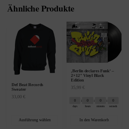
Ähnliche Produkte
Dieses
Produkt
weist
mehrere
Varianten
auf.
Die
‚Berlin declares Funk‘ –
Optionen
2×12″ Vinyl Black
können
Edition
Def Beat Records
auf
35,99
€
Sweater
der
33,00
€
Produktseite
0
0
0
0
days
hours
minutes
seconds
gewählt
werden
Ausführung wählen
In den Warenkorb