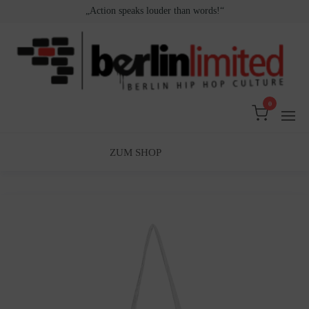
Zum
„Action speaks louder than words!“
Inhalt
springen
0
Berlin
Berlin
Hip
Limited
Hop
Culture
ZUM SHOP