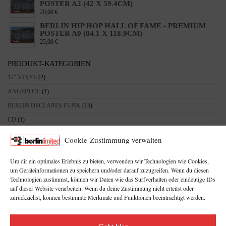
POSTER A2 (42 X 59.4CM)
20,00
€
BERLIN HIP HOP HALL OF FAME - PREMIUM
POSTER A0 (84.1 X 118.9CM)
25,00
€
PRODUKT-KATEGORIEN
12" VINYL
(2)
ANGEBOTE
(1)
BERLIN DECLARES FUNK
(15)
CD
(1)
DEF BEAT RECORDS
(12)
Cookie-Zustimmung verwalten
HOODIE'S
(5)
Um dir ein optimales Erlebnis zu bieten, verwenden wir Technologien wie Cookies,
MERCH
(18)
um Geräteinformationen zu speichern und/oder darauf zuzugreifen. Wenn du diesen
DEF BEAT RADIO
(5)
Technologien zustimmst, können wir Daten wie das Surfverhalten oder eindeutige IDs
auf dieser Website verarbeiten. Wenn du deine Zustimmung nicht erteilst oder
PRINTMEDIEN
(7)
zurückziehst, können bestimmte Merkmale und Funktionen beeinträchtigt werden.
SWEAT'S
(1)
TAPE
(1)
Geht klar