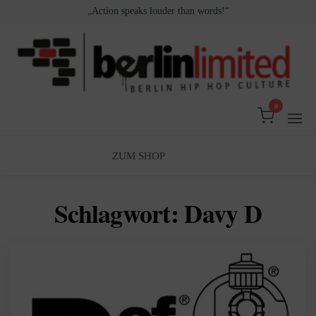
Zum
„Action speaks louder than words!“
Inhalt
springen
0
Berlin
Berlin
Hip
Limited
Hop
Culture
ZUM SHOP
Schlagwort:
Davy D