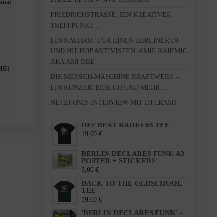
inal
FRIEDRICHSTRASSE, EIN KREATIVER T
REFFPUNKT…
EIN NACHRUF FÜR EINEN BERLINER DJ
UND HIP HOP AKTIVISTEN: AMIR RAHIMIC
AKA AMI DEE
DMB)
DIE MENSCH-MASCHINE KRAFTWERK –
EIN KONZERTBESUCH UND MEHR…
NETZFUND: INTERVIEW MIT DJ CRASH
DEF BEAT RADIO 65 TEE
19,00
€
BERLIN DECLARES FUNK A3
POSTER + STICKERS
3,00
€
BACK TO THE OLDSCHOOL
TEE
19,00
€
'BERLIN DECLARES FUNK' -