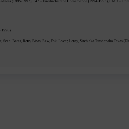
dness (1995-1997), 147 – Friedrichstraﬂe Cornerbande (1994-1995), CMD – Crim
– 1996)
t, Seen, Bates, Rens, Bisas, Rew, Fok, Lover, Leroy, Sirch aka Trasher aka Texas (