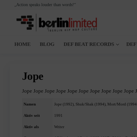
Zum
„Action speaks louder than words!“
Inhalt
springen
Berlin
Berlin
Hip
Limited
HOME
BLOG
DEF BEAT RECORDS
DEF
Hop
Culture
Jope
Jope Jope Jope Jope Jope Jope Jope Jope Jope Jope 
Namen
Jope (1992), Shuk/Shak (1994), Mort/Mord (1994
Aktiv seit
1991
Aktiv als
Writer