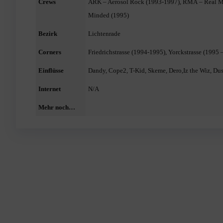
Crews
ARK – Aerosol Rock (1993-1997), RMA – Real Ma
Minded (1995)
Bezirk
Lichtenrade
Corners
Friedrichstrasse (1994-1995), Yorckstrasse (1995 
Einflüsse
Dandy, Cope2, T-Kid, Skeme, Dero,Iz the Wiz, D
us
Internet
N/A
Mehr noch…