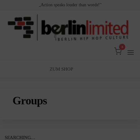
Zum
„Action speaks louder than words!“
Inhalt
springen
0
Berlin
Berlin
Hip
Limited
Hop
Culture
ZUM SHOP
Groups
SEARCHING…