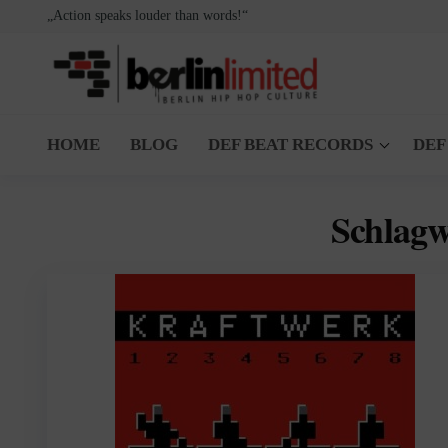
Zum
„Action speaks louder than words!“
Inhalt
springen
Berlin
Berlin
Hip
Limited
HOME
BLOG
DEF BEAT RECORDS
DEF
Hop
Culture
Schlag